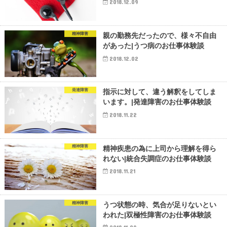
2018.12.09
精神障害
親の勤務先だったので、様々不自由
があった|うつ病のお仕事体験談
2018.12.02
発達障害
指示に対して、違う解釈をしてしま
います。|発達障害のお仕事体験談
2018.11.22
精神障害
精神疾患の為に上司から理解を得ら
れない|統合失調症のお仕事体験談
2018.11.21
精神障害
うつ状態の時、気合が足りないとい
われた|双極性障害のお仕事体験談