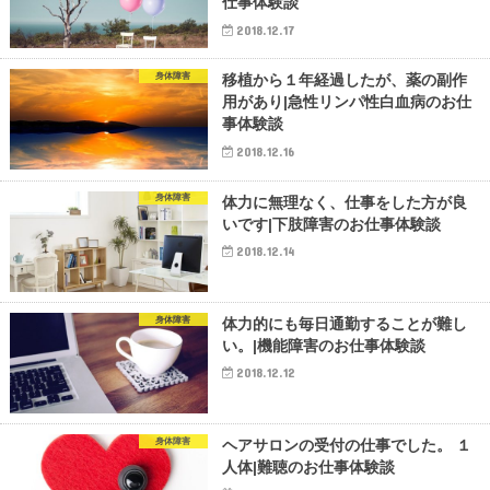
仕事体験談
2018.12.17
身体障害
移植から１年経過したが、薬の副作
用があり|急性リンパ性白血病のお仕
事体験談
2018.12.16
身体障害
体力に無理なく、仕事をした方が良
いです|下肢障害のお仕事体験談
2018.12.14
身体障害
体力的にも毎日通勤することが難し
い。|機能障害のお仕事体験談
2018.12.12
身体障害
ヘアサロンの受付の仕事でした。 １
人体|難聴のお仕事体験談