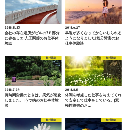
2018.11.23
2018.6.27
会社の存在場所がビルの3Ｆ部分
早退が多くなってからいじられる
に存在しエ|人工関節のお仕事体
ようになりました|気分障害のお
験談
仕事体験談
精神障害
精神障害
2018.7.29
2018.8.5
長時間労働のときは、病気が悪化
体調を考慮した仕事を与えてくれ
しました。|うつ病のお仕事体験
て安定して仕事をしている。|双
談
極性障害のお…
精神障害
精神障害