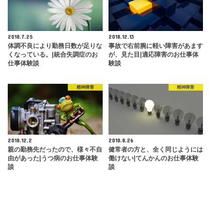
2018.7.25
2018.12.13
体調不良により勤務日数が足りな
事故で右前腕に軽い障害があます
くなっている。|統合失調症のお
が、見た目|適応障害のお仕事体
仕事体験談
験談
精神障害
精神障害
2018.12.2
2018.8.26
親の勤務先だったので、様々不自
健常者の方と、全く同じようには
由があった|うつ病のお仕事体験
働けない|てんかんのお仕事体験
談
談