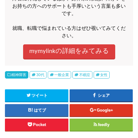
お持ちの方へのサポートも手厚いという言葉も多い
です。
就職、転職で悩まれている方はぜひ覗いてみてくだ
さい。
mymylinkの詳細をみてみる
精神障害
30代
一般企業
不眠症
女性
ツイート
シェア
はてブ
Google+
Pocket
feedly