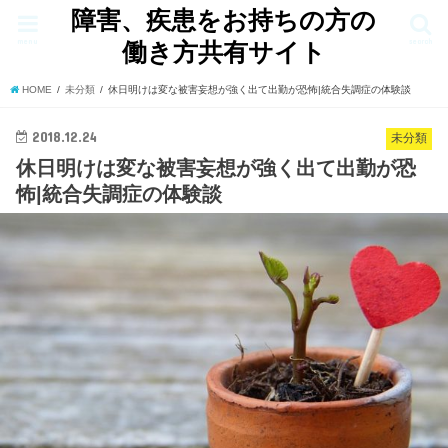
障害、疾患をお持ちの方の
menu
search
働き方共有サイト
HOME
未分類
休日明けは変な被害妄想が強く出て出勤が恐怖|統合失調症の体験談
2018.12.24
未分類
休日明けは変な被害妄想が強く出て出勤が恐
怖|統合失調症の体験談